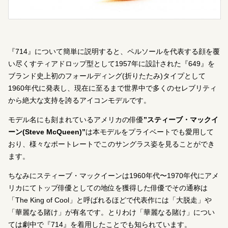
『714』について簡単に説明すると、ペルソールを代表する顔を覆
い尽くすティアドロップ型として1957年に設計された『649』を
ブランド史上初のフォールディング(折りたたみ)タイプとして
1960年代に発表し、現在に至るまで世界中で多くのセレブリティ
から絶大な支持を誇るアイコンモデルです。
モデル名にも刻まれているアメリカの俳優
”スティーブ・マックイ
ーン(Steve McQueen)”
は本モデルをプライベートでも愛用して
おり、様々なポートレートでこのサングラス姿を見ることができ
ます。
ちなみにスティーブ・マックイーンは1960年代〜1970年代にアメ
リカにてトップ俳優としての地位を獲得した俳優でその通称は
「The King of Cool」と呼ばれるほどで代表作には「大脱走」や
「華麗なる賭け」が有名です。とりわけ「華麗なる賭け」につい
ては劇中で『714』を着用したことでも知られています。