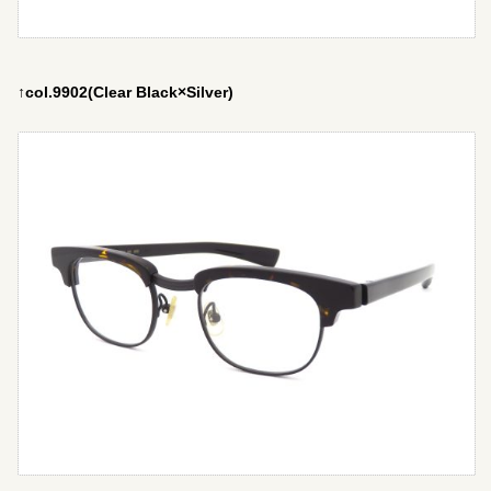
↑col.9902(Clear Black×Silver)