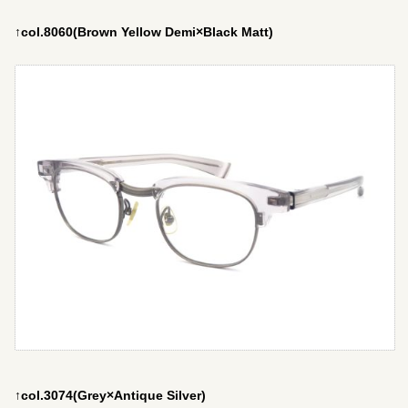
↑col.8060(Brown Yellow Demi×Black Matt)
↑col.3074(Grey×Antique Silver)