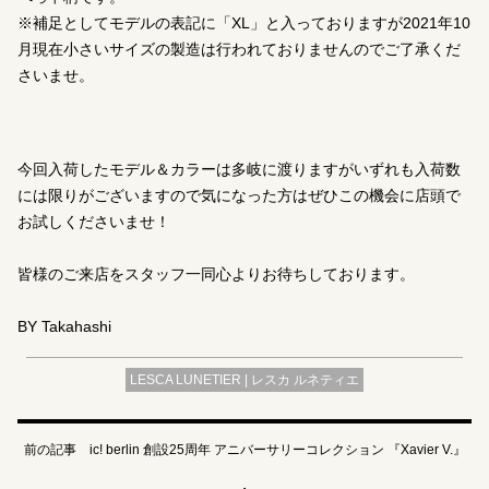
※補足としてモデルの表記に「XL」と入っておりますが2021年10
月現在小さいサイズの製造は行われておりませんのでご了承くだ
さいませ。
今回入荷したモデル＆カラーは多岐に渡りますがいずれも入荷数
には限りがございますので気になった方はぜひこの機会に店頭で
お試しくださいませ！
皆様のご来店をスタッフ一同心よりお待ちしております。
BY Takahashi
LESCA LUNETIER | レスカ ルネティエ
前の記事 ic! berlin 創設25周年 アニバーサリーコレクション 『Xavier V.』
・