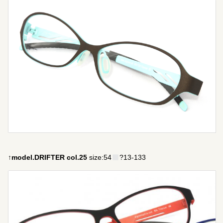
↑model.DRIFTER col.25
size:54
?13-133