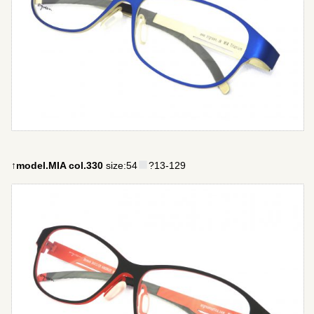
↑model.MIA col.330
size:54
?13-129