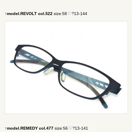
↑model.REVOLT col.522
size:58
?13-144
↑model.REMEDY col.477
size:56
?13-141