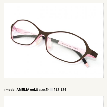
↑model.AMELIA col.8
size:54
?13-134