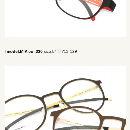
↑model.MIA col.330
size:54
?13-129