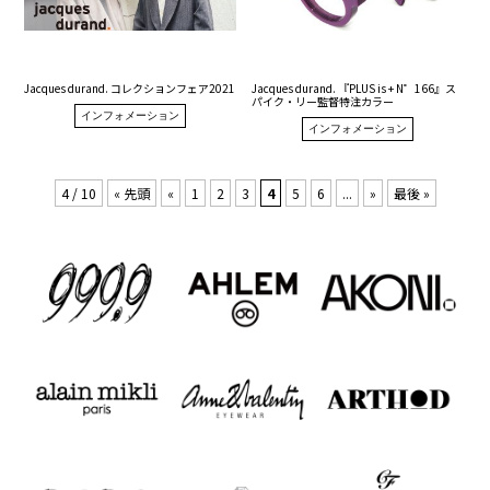
Jacques durand. コレクションフェア2021
Jacques durand. 『PLUS is + N゜166』ス
パイク・リー監督特注カラー
インフォメーション
インフォメーション
4 / 10
« 先頭
«
1
2
3
4
5
6
...
»
最後 »