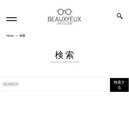
Home
検索
検 索
検索す
る