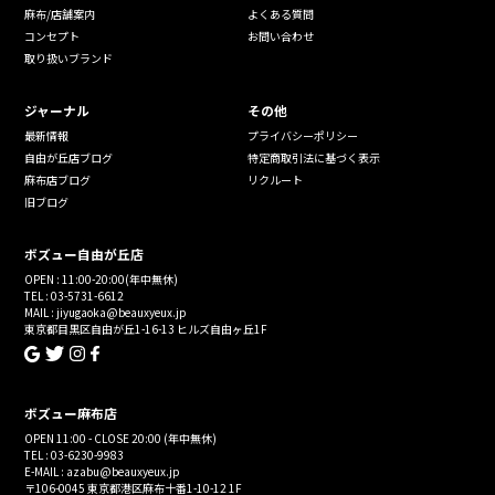
麻布/店舗案内
よくある質問
コンセプト
お問い合わせ
取り扱いブランド
ジャーナル
その他
最新情報
プライバシーポリシー
自由が丘店ブログ
特定商取引法に基づく表示
麻布店ブログ
リクルート
旧ブログ
ボズュー自由が丘店
OPEN : 11:00-20:00(年中無休)
TEL : 03-5731-6612
MAIL : jiyugaoka@beauxyeux.jp
東京都目黒区自由が丘1-16-13 ヒルズ自由ヶ丘1F
ボズュー麻布店
OPEN 11:00 - CLOSE 20:00 (年中無休)
TEL : 03-6230-9983
E-MAIL : azabu@beauxyeux.jp
〒106-0045 東京都港区麻布十番1-10-12 1F