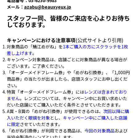
電話番号：03-6230-9983
メール：
azabu@beauxyeux.jp
スタッフ一同、皆様のご来店を心よりお待ち
しております。
キャンペーンにおける注意事項
(公式サイトより引用)
対象商品の「鯖江めがね」を
1本ご購入の方にスクラッチを1枚
差し上げます
。
キャンペーン対象商品は、店舗ごとに対象商品が異なる場合が
ございます。ご了承ください。
「オーダーメイドフレーム券」や「めがね引換券」、「1,000円
商品券」の当たりが出ましたら、店頭スタッフにお申し出くだ
さい。
特賞「オーダーメイドフレーム券」には
レンズは含まれており
ません
。レンズについては、キャンペーン中にお買い求めいた
だいた店舗にてご購入いただく条件とさせていただきます。
A賞・B賞の「めがね引換券」が使用できるのは、
次回以降に購
入いただく眼鏡を対象
とし、
キャンペーン中にご購入した店舗
に限定
させていただきます。
「めがね引換券」が利用できる商品は、
今回の対象商品
および
当協会製造のレンズといたします。