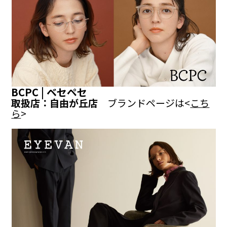
BCPC | ベセペセ
取扱店：自由が丘店
ブランドページは<
こち
ら
>