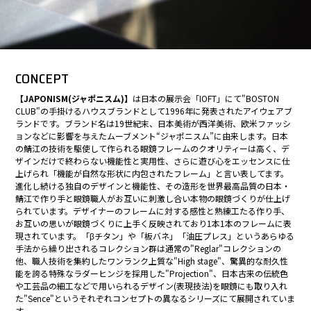
CONCEPT
【JAPONISM(ジャポニスム)】
は日本の展示会「IOFT」にて"BOSTON
CLUB"の手掛けるハウスブランドとして1996年に発表されたアイウェアブ
ランドです。ブランド名は19世紀末、日本美術が西洋美術、欧米ファッシ
ョンなどに影響を与えたムーブメント“ジャポニスム”に由来します。日本
の鯖江の技術を駆使して作られる眼鏡フレームのクオリティーは高く、デ
ザインだけで終わらない機能性と実用性、さらに遊び心をエッセンスに仕
上げられ「機能が自然な形状に内包されたフレーム」と言い表してます。
進化し続ける独自のデザインと機能性、その造形を世界最高品質の日本・
鯖江で作り手と眼鏡職人がお互いに刺激し合い本物の眼鏡づくりが仕上げ
られています。デザイナーのフレームに対する感性と熟練工たる作り手、
お互いの思いが眼鏡づくりに上手く反映されており1本1本のフレームに表
現されています。「βチタン」や「板バネ」「油圧プレス」というあらゆる
手法から繰り出されるコレクション群は通常の"Reglar"コレクションの
他、職人技術を集約したワンランク上質な"High stage"、驚異的な耐久性
能を誇る特殊なラダーヒンジを採用した"Projection"、日本古来の伝統色
や工芸品の細工などで用いられるデザイン(表現技法)を眼鏡にも取り入れ
た"Sence"というそれぞれコンセプトの異なるシリーズにて展開されていま
す。