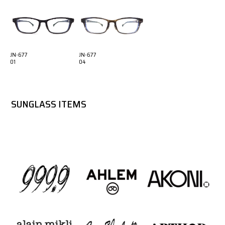
JN-677
JN-677
01
04
SUNGLASS ITEMS