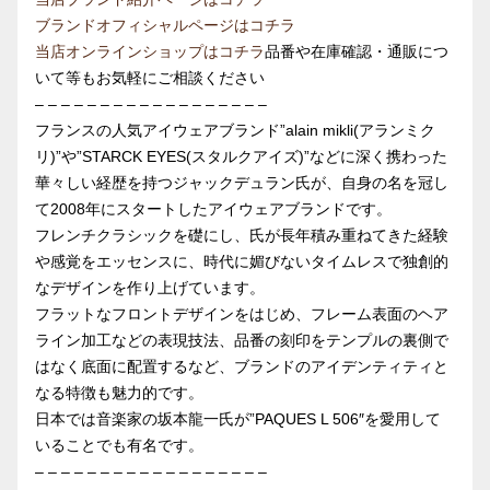
ブランドオフィシャルページはコチラ
当店オンラインショップはコチラ
品番や在庫確認・通販につ
いて等もお気軽にご相談ください
– – – – – – – – – – – – – – – – – –
フランスの人気アイウェアブランド”alain mikli(アランミク
リ)”や”STARCK EYES(スタルクアイズ)”などに深く携わった
華々しい経歴を持つジャックデュラン氏が、自身の名を冠し
て2008年にスタートしたアイウェアブランドです。
フレンチクラシックを礎にし、氏が長年積み重ねてきた経験
や感覚をエッセンスに、時代に媚びないタイムレスで独創的
なデザインを作り上げています。
フラットなフロントデザインをはじめ、フレーム表面のヘア
ライン加工などの表現技法、品番の刻印をテンプルの裏側で
はなく底面に配置するなど、ブランドのアイデンティティと
なる特徴も魅力的です。
日本では音楽家の坂本龍一氏が”PAQUES L 506″を愛用して
いることでも有名です。
– – – – – – – – – – – – – – – – – –