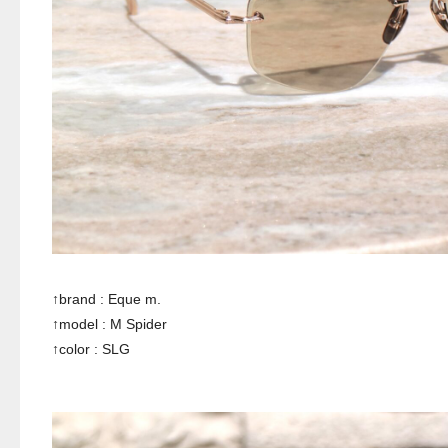
↑brand : Eque m.
↑model : M Spider
↑color : SLG