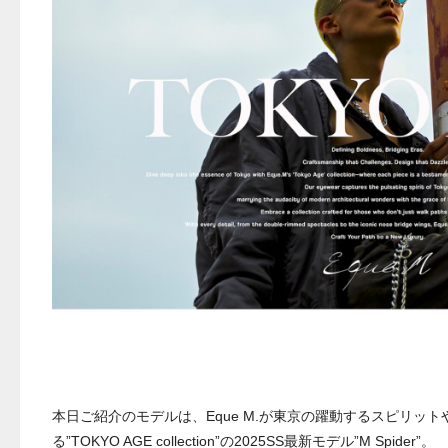
本日ご紹介のモデルは、Eque M.が東京の躍動するスピリッ
る”TOKYO AGE collection”の2025SS最新モデル”M Spider”。