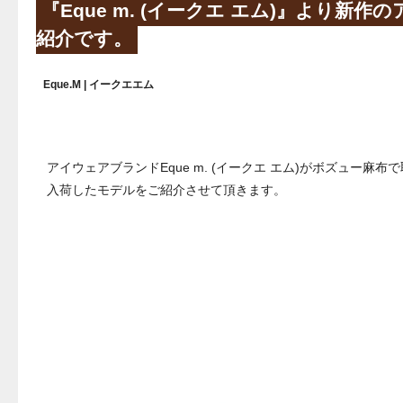
『Eque m. (イークエ エム)』より新作のア
紹介です。
Eque.M | イークエエム
アイウェアブランドEque m. (イークエ エム)がボズュー
入荷したモデルをご紹介させて頂きます。