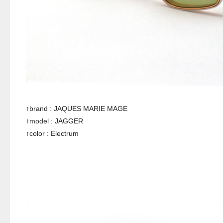
↑brand : JAQUES MARIE MAGE
↑model : JAGGER
↑color : Electrum