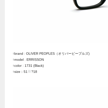
↑brand : OLIVER PEOPLES（オリバーピープルズ)
↑model : ERRISSON
↑color : 1731 (Black)
↑size：51
?18