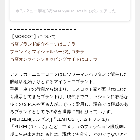
ホ?ス?ュー麻布(@beauxyeux_azabu)がシェアした投稿
– – – – – – – – – – – – – – – – – –
【MOSCOT】について
当店ブランド紹介ページはコチラ
ブランドオフィシャルページはコチラ
当店オンラインショッピングサイトはコチラ
– – – – – – – – – – – – – – – – – –
アメリカ・ニューヨークはロウワ―マンハッタンで誕生した
眼鏡店を始まりとするアイウェアブランド。
手押し車での行商から始まり、モスコット家が五世代にわた
り継承してきたブランドは、現代までファッションに敏感な
多くの文化人や著名人がこぞって愛用し、現在では権威のあ
るブランドとしてその名が世界に知れ渡っています。
[MILTZEN(ミルゼン)]「LEMTOSH(レムトッシュ)」
「YUKEL(ユケル)」など、アメリカのファッション眼鏡黎明
期に生み出された名作は、現代でも外すことのできないアイ