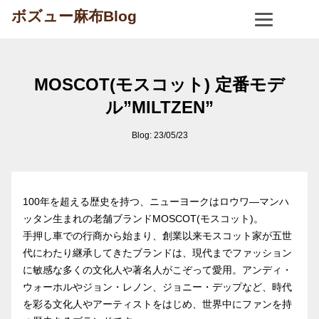
ボズュー麻布Blog
MOSCOT(モスコット) 定番モデ
ル”MILTZEN”
Blog: 23/05/23
100年を超える歴史を持つ、ニューヨークはロウワ―マンハ
ッタン生まれの老舗ブランドMOSCOT(モスコット)。
手押し車での行商から始まり、創業以来モスコット家が五世
代にわたり継承してきたブランドは、現代までファッション
に敏感な多くの文化人や著名人がこぞって愛用。アンディ・
ウォーホルやジョン・レノン、ジョニー・デップなど、時代
を彩る文化人やアーティストをはじめ、世界中にファンを持