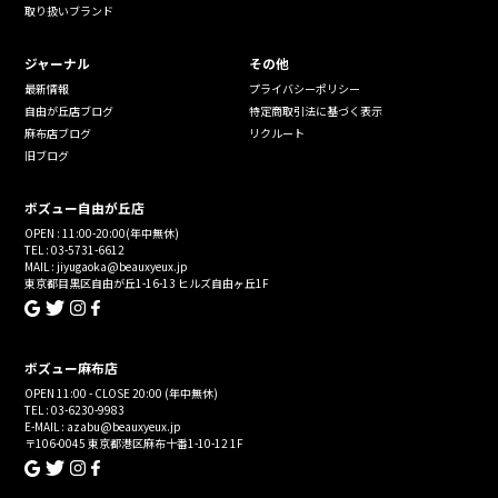
取り扱いブランド
ジャーナル
その他
最新情報
プライバシーポリシー
自由が丘店ブログ
特定商取引法に基づく表示
麻布店ブログ
リクルート
旧ブログ
ボズュー自由が丘店
OPEN : 11:00-20:00(年中無休)
TEL : 03-5731-6612
MAIL : jiyugaoka@beauxyeux.jp
東京都目黒区自由が丘1-16-13 ヒルズ自由ヶ丘1F
ボズュー麻布店
OPEN 11:00 - CLOSE 20:00 (年中無休)
TEL : 03-6230-9983
E-MAIL : azabu@beauxyeux.jp
〒106-0045 東京都港区麻布十番1-10-12 1F