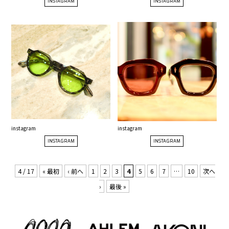
INSTAGRAM
INSTAGRAM
instagram
instagram
INSTAGRAM
INSTAGRAM
4 / 17
« 最初
‹ 前へ
1
2
3
4
5
6
7
…
10
次へ
›
最後 »