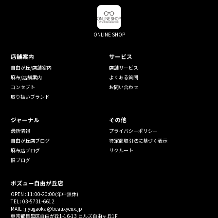
ONLINE SHOP
店舗案内
サービス
自由が丘/店舗案内
店舗サービス
麻布/店舗案内
よくある質問
コンセプト
お問い合わせ
取り扱いブランド
ジャーナル
その他
最新情報
プライバシーポリシー
自由が丘店ブログ
特定商取引法に基づく表示
麻布店ブログ
リクルート
旧ブログ
ボズュー自由が丘店
OPEN : 11:00-20:00(年中無休)
TEL : 03-5731-6612
MAIL : jiyugaoka@beauxyeux.jp
東京都目黒区自由が丘1-16-13 ヒルズ自由ヶ丘1F