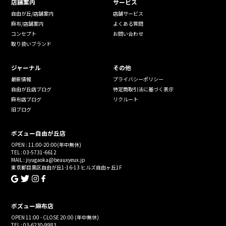
店舗案内
サービス
自由が丘/店舗案内
店舗サービス
麻布/店舗案内
よくある質問
コンセプト
お問い合わせ
取り扱いブランド
ジャーナル
その他
最新情報
プライバシーポリシー
自由が丘店ブログ
特定商取引法に基づく表示
麻布店ブログ
リクルート
旧ブログ
ボズュー自由が丘店
OPEN : 11:00-20:00(年中無休)
TEL : 03-5731-6612
MAIL : jiyugaoka@beauxyeux.jp
東京都目黒区自由が丘1-16-13 ヒルズ自由ヶ丘1F
ボズュー麻布店
OPEN 11:00 - CLOSE 20:00 (年中無休)
TEL : 03-6230-9983