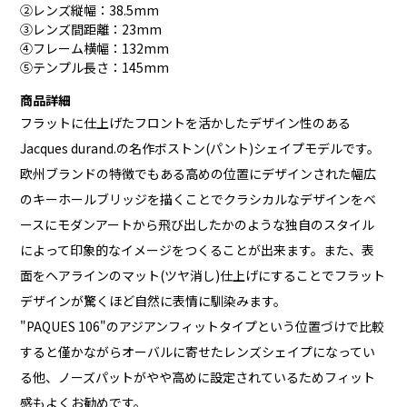
②レンズ縦幅：38.5mm
③レンズ間距離：23mm
④フレーム横幅：132mm
⑤テンプル長さ：145mm
商品詳細
フラットに仕上げたフロントを活かしたデザイン性のある
Jacques durand.の名作ボストン(パント)シェイプモデルです。
欧州ブランドの特徴でもある高めの位置にデザインされた幅広
のキーホールブリッジを描くことでクラシカルなデザインをベ
ースにモダンアートから飛び出したかのような独自のスタイル
によって印象的なイメージをつくることが出来ます。また、表
面をヘアラインのマット(ツヤ消し)仕上げにすることでフラット
デザインが驚くほど自然に表情に馴染みます。
"PAQUES 106"のアジアンフィットタイプという位置づけで比較
すると僅かながらオーバルに寄せたレンズシェイプになってい
る他、ノーズパットがやや高めに設定されているためフィット
感もよくお勧めです。