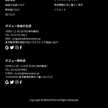
自由が丘店ブログ
特定商取引法に基づく表示
麻布店ブログ
リクルート
旧ブログ
ボズュー自由が丘店
OPEN : 11:00-20:00(年中無休)
TEL : 03-5731-6612
MAIL : jiyugaoka@beauxyeux.jp
東京都目黒区自由が丘1-16-13 ヒルズ自由ヶ丘1F
ボズュー麻布店
OPEN 11:00 - CLOSE 20:00 (年中無休)
TEL : 03-6230-9983
E-MAIL : azabu@beauxyeux.jp
〒106-0045 東京都港区麻布十番1-10-12 1F
Copyright © BEAUXYEUX All Rights Reserved.