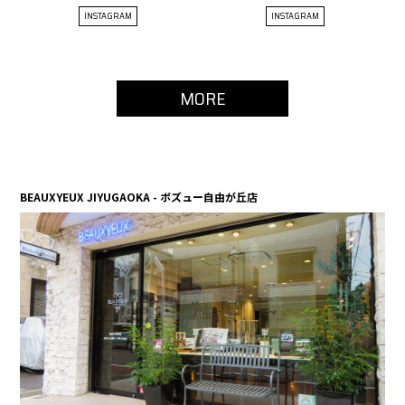
INSTAGRAM
INSTAGRAM
MORE
BEAUXYEUX JIYUGAOKA - ボズュー自由が丘店