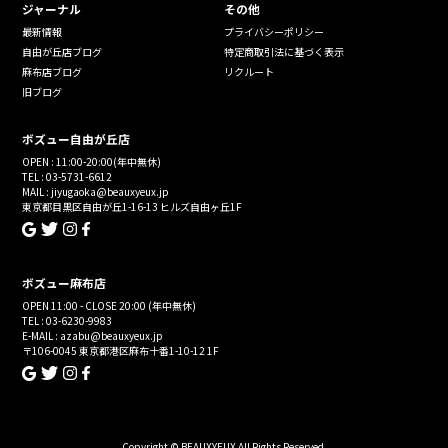
ジャーナル
その他
最新情報
プライバシーポリシー
自由が丘店ブログ
特定商取引法に基づく表示
麻布店ブログ
リクルート
旧ブログ
ボズュー自由が丘店
OPEN : 11:00-20:00(年中無休)
TEL : 03-5731-6612
MAIL : jiyugaoka@beauxyeux.jp
東京都目黒区自由が丘1-16-13 ヒルズ自由ヶ丘1F
ボズュー麻布店
OPEN 11:00 - CLOSE 20:00 (年中無休)
TEL : 03-6230-9983
E-MAIL : azabu@beauxyeux.jp
〒106-0045 東京都港区麻布十番1-10-12 1F
Copyright © BEAUXYEUX All Rights Reserved.