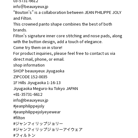
03-5731-6612
info＠beauxyeux.jp
“Bouton’s” is a collaboration between JEAN PHILIPPE JOLY
and Filton.
This crowned panto shape combines the best of both
brands.
Filton’s signature inner core stitching and nose pads, along
with the button design, add a touch of elegance.
Come try them on in store!
For product inquiries, please feel free to contact us via
direct mail, phone, or email.
shop information
SHOP beauxyeux Jiyugaoka
ZIPCODE 152-0035
1F Hills Jiyugaoka 1-16-13
Jiyugaoka Meguro-ku Tokyo JAPAN
+81-35731-6612
info@beauxyeux.jp
#jeanphilippejoly
#jeanphilippejolyeyewear
#filton
#ジャンフィリップジョリー
#ジャンフィリップジョリーアイウェア
#フィルトン