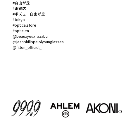
#自由が丘
#眼鏡店
#ボズュー自由が丘
#tokyo
#opticalstore
#opticien
@beauxyeux_azabu
@jeanphilippejolysunglasses
@filton_officiel_