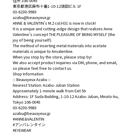
住所 106-0045
東京都港区麻布十番1-10-12須田ビル 1F
03-6230-9983
azabu@beauxyeux.jp
ANNE & VALENTIN’s M.2 col.H31 is now in stock!
It is a unique and cutting-edge design that realizes Anne
Valentine’s concept THE PLEASURE OF BEING MYSELF (the
joy of being yourself).
The method of inserting metal materials into acetate
materials is unique to Anvalentine.
When you stop by the store, please stop by!
We also accept product inquiries via DM, phone, and email,
so please feel free to contact us.
Shop Information
::: Beauxyeux Azabu :::
Nearest Station: Azabu-Juban Station
Approximately 1-minute walk from Exit 5b
Address: 1F Suda Building, 1-10-12 Azabu-Juban, Minato-ku,
Tokyo 106-0045
03-6230-9983
azabu@beauxyeux.jp
#ANNE&VALENTIN
#アンバレンタイン
#EYEWEAR