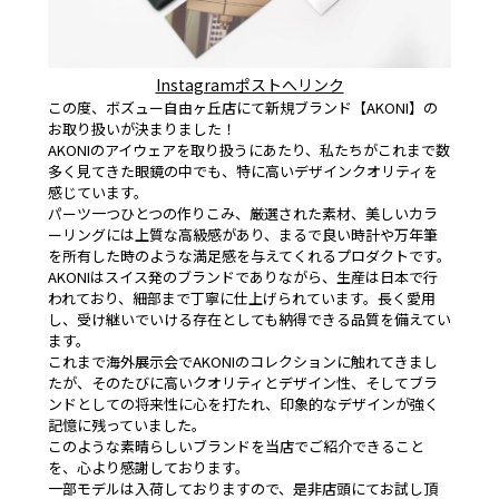
Instagramポストへリンク
この度、ボズュー自由ヶ丘店にて新規ブランド【AKONI】の
お取り扱いが決まりました！
AKONIのアイウェアを取り扱うにあたり、私たちがこれまで数
多く見てきた眼鏡の中でも、特に高いデザインクオリティを
感じています。
パーツ一つひとつの作りこみ、厳選された素材、美しいカラ
ーリングには上質な高級感があり、まるで良い時計や万年筆
を所有した時のような満足感を与えてくれるプロダクトです。
AKONIはスイス発のブランドでありながら、生産は日本で行
われており、細部まで丁寧に仕上げられています。長く愛用
し、受け継いでいける存在としても納得できる品質を備えてい
ます。
これまで海外展示会でAKONIのコレクションに触れてきまし
たが、そのたびに高いクオリティとデザイン性、そしてブラ
ンドとしての将来性に心を打たれ、印象的なデザインが強く
記憶に残っていました。
このような素晴らしいブランドを当店でご紹介できること
を、心より感謝しております。
一部モデルは入荷しておりますので、是非店頭にてお試し頂