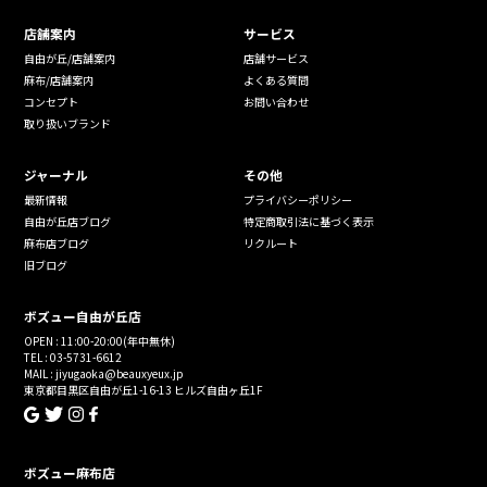
店舗案内
サービス
自由が丘/店舗案内
店舗サービス
麻布/店舗案内
よくある質問
コンセプト
お問い合わせ
取り扱いブランド
ジャーナル
その他
最新情報
プライバシーポリシー
自由が丘店ブログ
特定商取引法に基づく表示
麻布店ブログ
リクルート
旧ブログ
ボズュー自由が丘店
OPEN : 11:00-20:00(年中無休)
TEL : 03-5731-6612
MAIL : jiyugaoka@beauxyeux.jp
東京都目黒区自由が丘1-16-13 ヒルズ自由ヶ丘1F
ボズュー麻布店