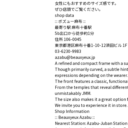
女性にもおすすめのサイズ感です。
ぜひ店頭でご覧ください。
shop data
::: ボズュー麻布 :::
最寄り駅 麻布十番駅
5b出口から徒歩約1分
住所 106-0045
東京都港区麻布十番1-10-12須田ビル 1F
03-6230-9983
azabu@beauxyeux.jp
A refined and compact frame with a sub
Though primarily curved, a subtle hint 
expressions depending on the wearer.
The front features a classic, functiona
From the temples that reveal different
unmistakably JMM.
The size also makes it a great option
We invite you to experience it in store.
Shop Information
::: Beauxyeux Azabu :::
Nearest Station: Azabu-Juban Station