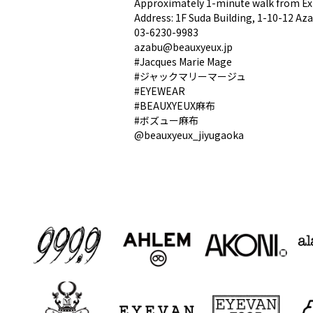
Approximately 1-minute walk from Ex
Address: 1F Suda Building, 1-10-12 A
03-6230-9983
azabu@beauxyeux.jp
#Jacques Marie Mage
#ジャックマリーマージュ
#EYEWEAR
#BEAUXYEUX麻布
#ボズュー麻布
@beauxyeux_jiyugaoka