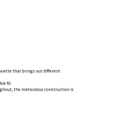
ouette that brings out different
le fit.
ughout, the meticulous construction is