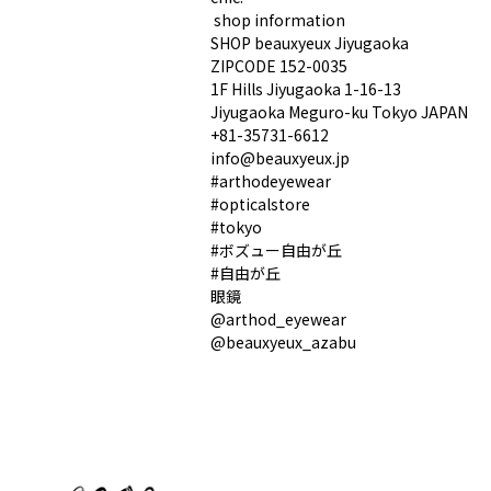
︎ shop information︎
SHOP beauxyeux Jiyugaoka
ZIPCODE 152-0035
1F Hills Jiyugaoka 1-16-13
Jiyugaoka Meguro-ku Tokyo JAPAN
︎+81-35731-6612
info@beauxyeux.jp
#arthodeyewear
#opticalstore
#tokyo
#ボズュー自由が丘
#自由が丘
眼鏡
@arthod_eyewear
@beauxyeux_azabu