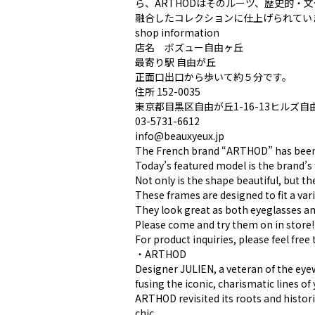
ら、ARTHODはそのルーツ、歴史的
融合したコレクションに仕上げられてい
︎shop information︎
店名 ボズュー自由ヶ丘
最寄り駅 自由が丘
正面口出口から歩いて約５分です。
住所 152-0035
東京都目黒区自由が丘1-16-13ヒルズ自
︎03-5731-6612
info@beauxyeux.jp
The French brand “ARTHOD” has been a 
Today’s featured model is the brand’s 
Not only is the shape beautiful, but t
These frames are designed to fit a vari
They look great as both eyeglasses an
Please come and try them on in store!
For product inquiries, please feel free 
・ARTHOD
Designer JULIEN, a veteran of the eyewea
fusing the iconic, charismatic lines o
ARTHOD revisited its roots and historic
chic.