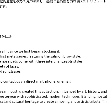
・文化的遺産を改めて見つめ直し、感動と芸術性を兼ね備えたトリビュー
ます。
由が丘1F
hit since we first began stocking it.
first metal series, featuring the salmon brow style.
he nose pads come with three interchangeable styles.
ety of faces.
d sunglasses.
to contact us via direct mail, phone, or email.
r industry, created this collection, influenced by art, history, and l
f yesteryear with sophisticated, modern techniques. Blending nostal
al and cultural heritage to create a moving and artistic tribute. The 