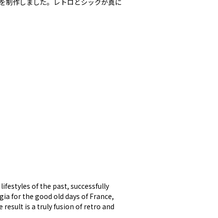
トを制作しました。レトロとシックが真に
ifestyles of the past, successfully
gia for the good old days of France,
result is a truly fusion of retro and