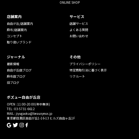
ONLINE SHOP
店舗案内
サービス
自由が丘/店舗案内
店舗サービス
麻布/店舗案内
よくある質問
コンセプト
お問い合わせ
取り扱いブランド
ジャーナル
その他
最新情報
プライバシーポリシー
自由が丘店ブログ
特定商取引法に基づく表示
麻布店ブログ
リクルート
旧ブログ
ボズュー自由が丘店
OPEN : 11:00-20:00(年中無休)
TEL : 03-5731-6612
MAIL : jiyugaoka@beauxyeux.jp
東京都目黒区自由が丘1-16-13 ヒルズ自由ヶ丘1F