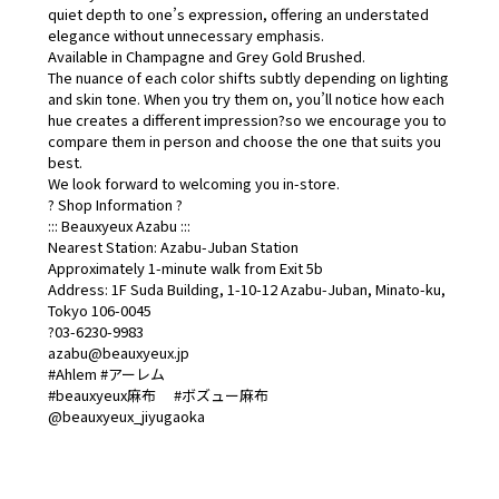
quiet depth to one’s expression, offering an understated
elegance without unnecessary emphasis.
Available in Champagne and Grey Gold Brushed.
The nuance of each color shifts subtly depending on lighting
and skin tone. When you try them on, you’ll notice how each
hue creates a different impression?so we encourage you to
compare them in person and choose the one that suits you
best.
We look forward to welcoming you in-store.
? Shop Information ?
::: Beauxyeux Azabu :::
Nearest Station: Azabu-Juban Station
Approximately 1-minute walk from Exit 5b
Address: 1F Suda Building, 1-10-12 Azabu-Juban, Minato-ku,
Tokyo 106-0045
?03-6230-9983
azabu@beauxyeux.jp
#Ahlem #アーレム
#beauxyeux麻布 #ボズュー麻布
@beauxyeux_jiyugaoka