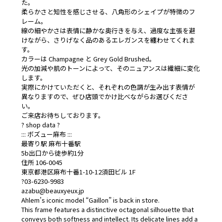
た。
柔らかさと知性を感じさせる、八角形のシェイプが特徴のフ
レーム。
線の細やかさは表情に静かな奥行きを与え、過度な主張を避
けながら、さりげなく品のあるエレガンスを纏わせてくれま
す。
カラーは Champagne と Grey Gold Brushed。
光の加減や肌のトーンによって、そのニュアンスは繊細に変化
します。
実際にかけていただくと、それぞれの色調が生み出す表情が
異なりますので、ぜひ店頭でかけ比べながらお選びくださ
い。
ご来店お待ちしております。
? shop data ?
::: ボズュー麻布 :::
最寄り駅 麻布十番駅
5b出口から徒歩約1分
住所 106-0045
東京都港区麻布十番1-10-12須田ビル 1F
?03-6230-9983
azabu@beauxyeux.jp
Ahlem’s iconic model “Gaillon” is back in store.
This frame features a distinctive octagonal silhouette that
conveys both softness and intellect. Its delicate lines add a