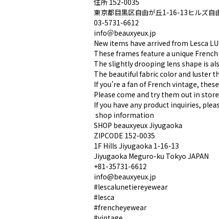
住所 152-0035
東京都目黒区自由が丘1-16-13ヒルズ自由
︎03-5731-6612
info＠beauxyeux.jp
New items have arrived from Lesca LU
These frames feature a unique French
The slightly drooping lens shape is als
The beautiful fabric color and luster th
If you’re a fan of French vintage, these
Please come and try them out in store
If you have any product inquiries, plea
︎ shop information︎
SHOP beauxyeux Jiyugaoka
ZIPCODE 152-0035
1F Hills Jiyugaoka 1-16-13
Jiyugaoka Meguro-ku Tokyo JAPAN
︎+81-35731-6612
info@beauxyeux.jp
#lescalunetiereyewear
#lesca
#frencheyewear
#vintage