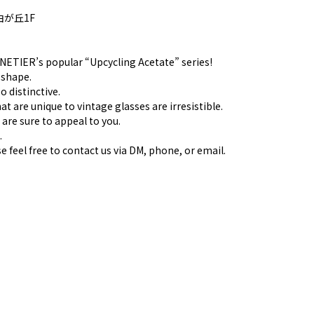
が丘1F
NETIER’s popular “Upcycling Acetate” series!
 shape.
o distinctive.
at are unique to vintage glasses are irresistible.
 are sure to appeal to you.
.
se feel free to contact us via DM, phone, or email.