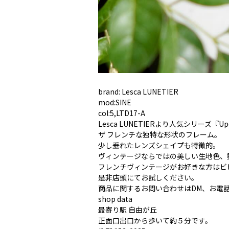
brand: Lesca LUNETIER
mod:SINE
col:5,LTD17-A
Lesca LUNETIERより人気シリーズ『
ザ フレンチな独特な形状のフレーム。
少し垂れたレンズシェイプも特徴的。
ヴィンテージならではの美しい生地色、
フレンチヴィンテージがお好きな方はビ
是非店頭にてお試しください。
商品に関するお問い合わせはDM、お電
︎shop data︎
最寄り駅 自由が丘
正面口出口から歩いて約５分です。