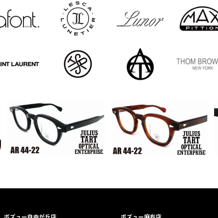
ボズュー自由が丘店
ボズュー麻布店