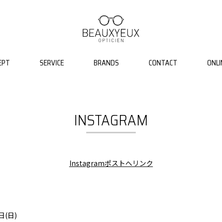
EPT
SERVICE
BRANDS
CONTACT
ONLI
INSTAGRAM
Instagramポストへリンク
日(日)