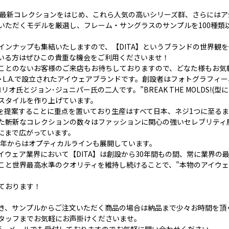
冬の最新コレクションをはじめ、これら人気の高いシリーズ群、さらには
いただくモデルを厳選し、フレーム・サングラスのサンプルを100種類
インナップも集結いたしますので、【DITA】というブランドの世界観
いる方はぜひこの貴重な機会をご利用くださいませ！
ことのないお客様のご来店もお待ちしておりますので、どなた様もお気
メリカ･L.A.で設立されたアイウェアブランドです。創設者はフォトグラフ
氏とジョン･ジュニパー氏の二人です。”BREAK THE MOLDS!(型
スタイルを作り上げています。
を提案することに重点を置いており生産はすべて日本、ネジ1つに至る
た斬新なコレクションの数々はファッションに関心の強いセレブリティ
にまで広がっています。
7年からはオプティカルラインも展開しています。
ウェア業界において【DITA】は創設から30年間もの間、常に業界の
こと世界最高水準のクオリティを維持し続けることで、”本物のアイウェ
ております！
き、サンプルからご注文いただく商品の場合は納品まで少々お時間を頂
タッフまでお気軽にお声掛けくださいませ。