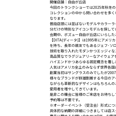
開催店舗：自由が丘店
今回のトランクショーでは2025年秋
コレクションの中から問い合わせを多く
なります。
普段店頭には並ばないモデルやカラーラ
分だけの特別なアイコンモデルを探して
会期中、ボズュー自由が丘店にいらした
【DITA(ディータ)】は1995年にア
を持ち、長年の親友でもあるジェフ･ソロリオ
技術を取り入れたモダンかつエッジィな
高品質なでラグジュアリーなアイウェア
ハイエンドかつあらゆる固定概念を覆し
人気はアメリカ全土のみならず世界各国
創業当初はサングラスのみでしたが200
様々なブランドが群雄割拠する今日のアイ
ながらも革新的なデザインはもちろんの
愛用者を増やしてきています。
是非この機会に皆様のご来店をお待ちし
予約等は不要です。
※オーダーイベント（受注会）形式につ
具体的な納期の詳細につきましては店ス