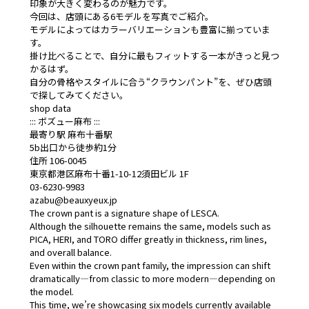
印象が大きく変わるのが魅力です。
今回は、店頭にある6モデルを写真でご紹介。
モデルによってはカラーバリエーションも豊富に揃っていま
す。
掛け比べることで、自分に最もフィットする一本がきっと見つ
かるはず。
自分の骨格やスタイルに合う“クラウンパント”を、ぜひ店頭
で探してみてください。
shop data
::: ボズュー麻布 :::
最寄り駅 麻布十番駅
5b出口から徒歩約1分
住所 106-0045
東京都港区麻布十番1-10-12須田ビル 1F
03-6230-9983
azabu@beauxyeux.jp
The crown pant is a signature shape of LESCA.
Although the silhouette remains the same, models such as
PICA, HERI, and TORO differ greatly in thickness, rim lines,
and overall balance.
Even within the crown pant family, the impression can shift
dramatically—from classic to more modern—depending on
the model.
This time, we’re showcasing six models currently available