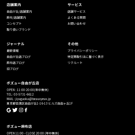
店舗案内
サービス
自由が丘/店舗案内
店舗サービス
麻布/店舗案内
よくある質問
コンセプト
お問い合わせ
取り扱いブランド
ジャーナル
その他
最新情報
プライバシーポリシー
自由が丘店ブログ
特定商取引法に基づく表示
麻布店ブログ
リクルート
旧ブログ
ボズュー自由が丘店
OPEN : 11:00-20:00(年中無休)
TEL : 03-5731-6612
MAIL : jiyugaoka@beauxyeux.jp
東京都目黒区自由が丘1-16-13 ヒルズ自由ヶ丘1F
ボズュー麻布店
OPEN 11:00 - CLOSE 20:00 (年中無休)