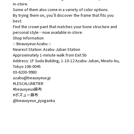
in-store.
Some of them also come in a variety of color options.
By trying them on, you’ll discover the frame that fits you
best.
Find the crown pant that matches your bone structure and
personal style—now available in-store.
Shop Information
::: Beauxyeux Azabu :::
Nearest Station: Azabu-Juban Station
Approximately 1-minute walk from Exit 5b
Address: 1F Suda Building, 1-10-12 Azabu-Juban, Minato-ku,
Tokyo 106-0045
03-6230-9983
azabu@beauxyeux.jp
#LESCALUNETIER
#beauxyeux麻布
#ボズュー麻布
@beauxyeux_jiyugaoka