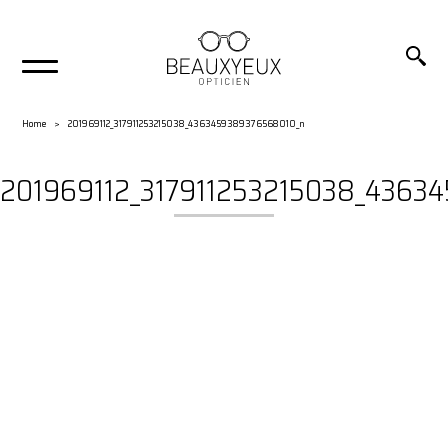
Home
201969112_317911253215038_4363459389376568010_n
201969112_317911253215038_4363