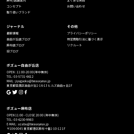
麻布/店舗案内
よくある質問
コンセプト
お問い合わせ
取り扱いブランド
ジャーナル
その他
最新情報
プライバシーポリシー
自由が丘店ブログ
特定商取引法に基づく表示
麻布店ブログ
リクルート
旧ブログ
ボズュー自由が丘店
OPEN : 11:00-20:00(年中無休)
TEL : 03-5731-6612
MAIL : jiyugaoka@beauxyeux.jp
東京都目黒区自由が丘1-16-13 ヒルズ自由ヶ丘1F
ボズュー麻布店
OPEN 11:00 - CLOSE 20:00 (年中無休)
TEL : 03-6230-9983
E-MAIL : azabu@beauxyeux.jp
〒106-0045 東京都港区麻布十番1-10-12 1F