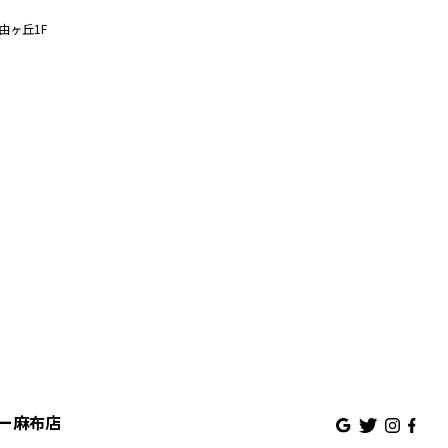
由ヶ丘1F
ズュー麻布店