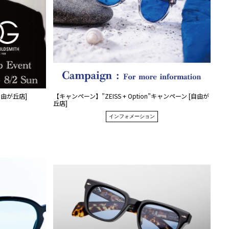
 [自由が丘店]
【キャンペーン】”ZEISS + Option”キャンペーン [自由が
丘店]
インフォメーション