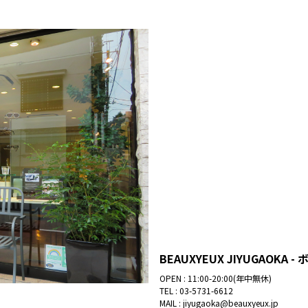
BEAUXYEUX JIYUGAOKA
OPEN : 11:00-20:00(年中無休)
TEL :
03-5731-6612
MAIL :
jiyugaoka@beauxyeux.jp