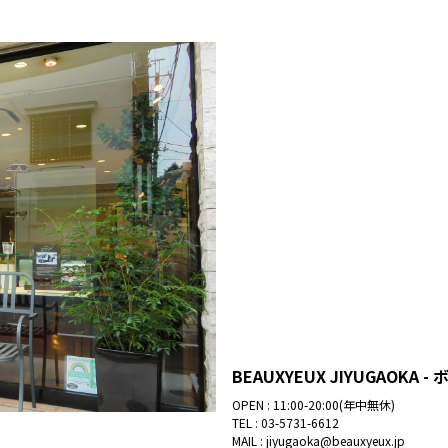
BEAUXYEUX JIYUGAOKA
OPEN : 11:00-20:00(年中無休)
TEL :
03-5731-6612
MAIL :
jiyugaoka@beauxyeux.jp