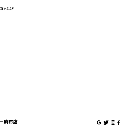
由ヶ丘1F
ズュー麻布店