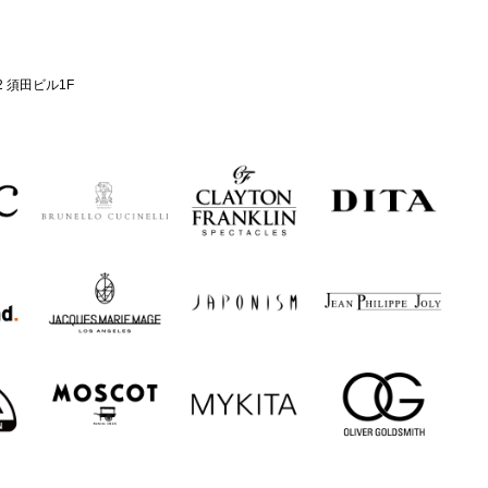
2 須田ビル1F