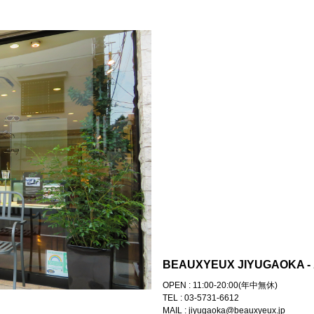
BEAUXYEUX JIYUGAOK
OPEN : 11:00-20:00(年中無休)
TEL :
03-5731-6612
MAIL :
jiyugaoka@beauxyeux.jp