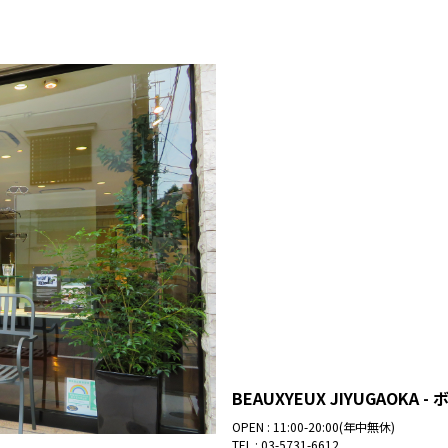
BEAUXYEUX JIYUGAOKA
OPEN : 11:00-20:00(年中無休)
TEL :
03-5731-6612