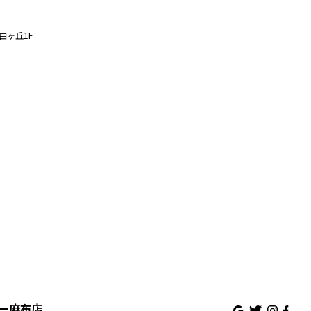
由ヶ丘1F
ズュー麻布店